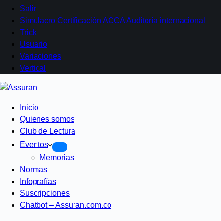
Salir
Simulacro Certificación ACCA Auditoría internacional
Trick
Usuario
Variaciones
Vertical
Inicio
Quienes somos
Club de Lectura
Eventos
Memorias
Normas
Infografías
Suscripciones
Chatbot – Assuran.com.co