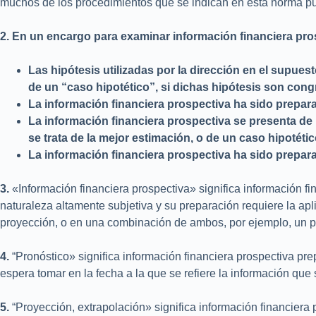
muchos de los procedimientos que se indican en esta norma p
2. En un encargo para examinar información financiera pros
Las hipótesis utilizadas por la dirección en el supues
de un “caso hipotético”, si dichas hipótesis son congr
La información financiera prospectiva ha sido prepar
La información financiera prospectiva se presenta de
se trata de la mejor estimación, o de un caso hipotétic
La información financiera prospectiva ha sido prepar
3.
«Información financiera prospectiva» significa información 
naturaleza altamente subjetiva y su preparación requiere la apl
proyección, o en una combinación de ambos, por ejemplo, un p
4.
“Pronóstico» significa información financiera prospectiva pr
espera tomar en la fecha a la que se refiere la información que 
5.
“Proyección, extrapolación» significa información financiera