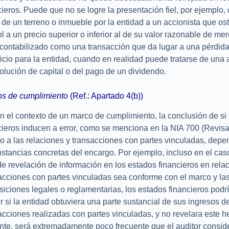
cieros. Puede que no se logre la presentación fiel, por ejemplo,
 de un terreno o inmueble por la entidad a un accionista que ost
ol a un precio superior o inferior al de su valor razonable de me
contabilizado como una transacción que da lugar a una pérdida
icio para la entidad, cuando en realidad puede tratarse de una 
olución de capital o del pago de un dividendo.
os de cumplimiento
(Ref.: Apartado 4(b))
 el contexto de un marco de cumplimiento, la conclusión de si
cieros inducen a error, como se menciona en la NIA 700 (Revisa
o a las relaciones y transacciones con partes vinculadas, depe
nstancias concretas del encargo. Por ejemplo, incluso en el cas
 de revelación de información en los estados financieros en rela
acciones con partes vinculadas sea conforme con el marco y la
siciones legales o reglamentarias, los estados financieros podrí
or si la entidad obtuviera una parte sustancial de sus ingresos d
acciones realizadas con partes vinculadas, y no revelara este 
nte, será extremadamente poco frecuente que el auditor consid