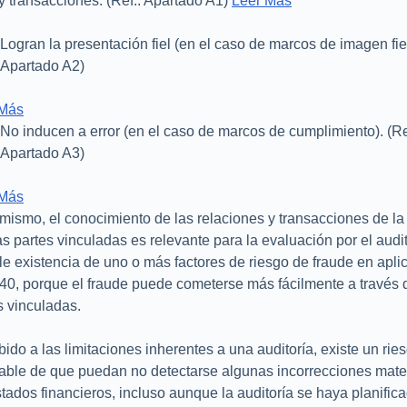
y transacciones: (Ref.: Apartado A1)
Leer Más
Logran la presentación fiel (en el caso de marcos de imagen fiel)
Apartado A2)
 Más
No inducen a error (en el caso de marcos de cumplimiento). (Re
Apartado A3)
 Más
mismo, el conocimiento de las relaciones y transacciones de la
as partes vinculadas es relevante para la evaluación por el audit
le existencia de uno o más factores de riesgo de fraude en apli
40, porque el fraude puede cometerse más fácilmente a través 
s vinculadas.
ido a las limitaciones inherentes a una auditoría, existe un rie
table de que puedan no detectarse algunas incorrecciones mate
stados financieros, incluso aunque la auditoría se haya planific