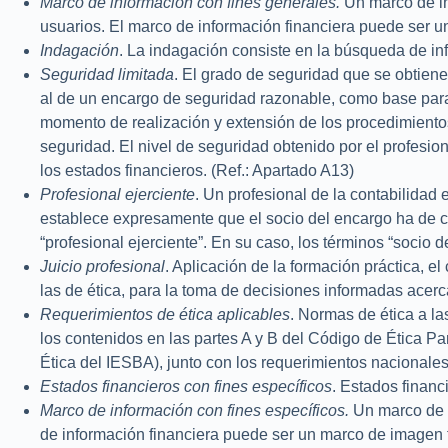
Marco de información con fines generales.
Un marco de in
usuarios. El marco de información financiera puede ser u
Indagación
. La indagación consiste en la búsqueda de in
Seguridad limitada
. El grado de seguridad que se obtiene
al de un encargo de seguridad razonable, como base para 
momento de realización y extensión de los procedimientos
seguridad. El nivel de seguridad obtenido por el profesion
los estados financieros. (Ref.: Apartado A13)
Profesional ejerciente
. Un profesional de la contabilidad
establece expresamente que el socio del encargo ha de cu
“profesional ejerciente”. En su caso, los términos “socio d
Juicio profesional
. Aplicación de la formación práctica, e
las de ética, para la toma de decisiones informadas acerc
Requerimientos de ética aplicables
. Normas de ética a l
los contenidos en las partes A y B del Código de Ética P
Ética del IESBA), junto con los requerimientos nacionales
Estados financieros con fines específicos
. Estados finan
Marco de información con fines específicos.
Un marco de i
de información financiera puede ser un marco de imagen 