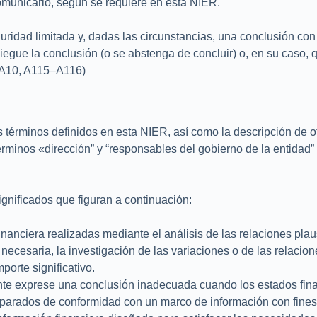
comunicarlo, según se requiere en esta NIER.
ridad limitada y, dadas las circunstancias, una conclusión con 
niegue la conclusión (o se abstenga de concluir) o, en su caso, 
8–A10, A115–A116)
s términos definidos en esta NIER, así como la descripción de o
érminos «dirección” y “responsables del gobierno de la entidad”
ignificados que figuran a continuación:
nanciera realizadas mediante el análisis de las relaciones plaus
necesaria, la investigación de las variaciones o de las relacio
porte significativo.
ente exprese una conclusión inadecuada cuando los estados fina
eparados de conformidad con un marco de información con fines