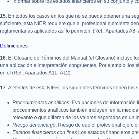
Informar sobre los estados financieros en su conjunto y 
15.
En todos los casos en los que no se pueda obtener una segu
suficiente, esta NIER requiere que el profesional ejerciente de
reglamentarias aplicables así lo permiten. (Ref.: Apartados A
Definiciones
16.
El Glosario de Términos del Manual (el Glosario) incluye lo
una aplicación e interpretación congruentes. Por ejemplo, los t
en el (Ref.: Apartados A11–A12)
17.
A efectos de esta NIER, los siguientes términos tienen los s
Procedimientos analíticos.
Evaluaciones de información fi
procedimientos analíticos también incluyen, en la medida 
relevante o que difieren de los valores esperados en un im
Riesgo del encargo
. Riesgo de que el profesional ejerci
Estados financieros con fines
Los estados financieros pr