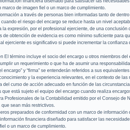
formación financiera diseñado para satisfacer las necesidades
n marco de imagen fiel o un marco de cumplimiento.
formación a través de personas bien informadas tanto de dentro
 cuando el riesgo del encargo se reduce hasta un nivel aceptabl
la expresión, por el profesional ejerciente, de una conclusión
 de obtención de evidencia es como mínimo suficiente para que e
al ejerciente es significativo si puede incrementar la confianza
 en El término incluye el socio del encargo u otros miembros de
mplir un requerimiento o que ha de asumir una responsabilidad, 
el encargo” y “firma” se entenderán referidos a sus equivalentes 
l conocimiento y la experiencia relevantes, en el contexto de l
a del curso de acción adecuado en función de las circunstancia
as que está sujeto el equipo del encargo cuando realiza encargo
ara Profesionales de la Contabilidad emitido por el Consejo de
 que sean más restrictivos.
cieros preparados de conformidad con un marco de información c
nformación financiera diseñado para satisfacer las necesidades
fiel o un marco de cumplimiento.