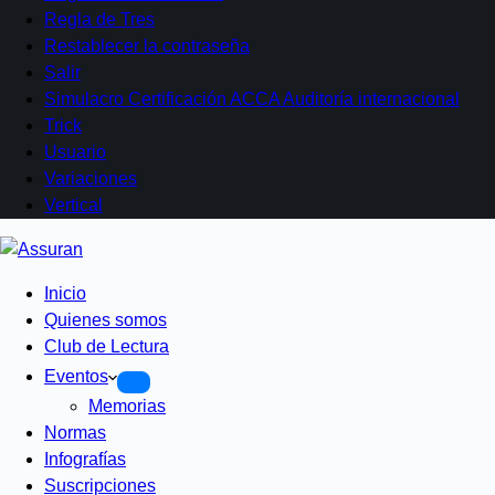
Regla de Tres
Restablecer la contraseña
Salir
Simulacro Certificación ACCA Auditoría internacional
Trick
Usuario
Variaciones
Vertical
Inicio
Quienes somos
Club de Lectura
Eventos
Memorias
Normas
Infografías
Suscripciones