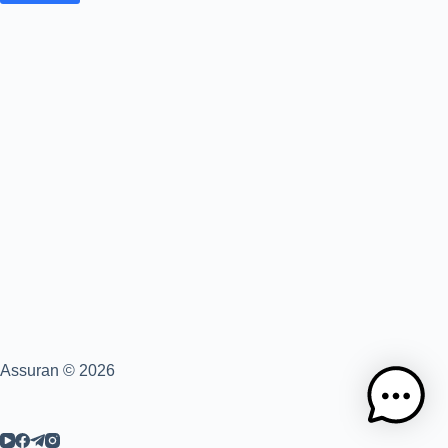
Saltar
al
contenido
Assuran © 2026